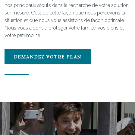
nos principaux atouts dans la recherche de votre solution
sur mesure. C’est de cette façon que nous percevons la
situation et que nous vous assistons de façon optimale.
Nous vous aidons à protéger votre famille, vos biens et
votre patrimoine.
DEMANDEZ VOTRE PLAN