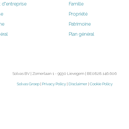
t d"entreprise
Famille
se
Propriété
ne
Patrimoine
éral
Plan général
Solvas BV | Zomerlaan 1 - 9930 Lievegem | BE0828.146.606
Solvas Groep
|
Privacy Policy
|
Disclaimer
|
Cookie Policy
©
2026.