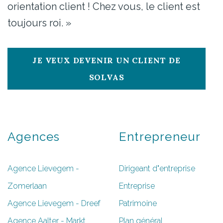
orientation client ! Chez vous, le client est
toujours roi. »
JE VEUX DEVENIR UN CLIENT DE
SOLVAS
Agences
Entrepreneur
Agence Lievegem -
Dirigeant d"entreprise
Zomerlaan
Entreprise
Agence Lievegem - Dreef
Patrimoine
Agence Aalter - Markt
Plan général