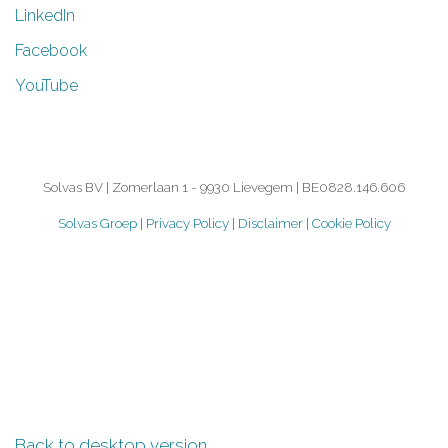
LinkedIn
Facebook
YouTube
Solvas BV | Zomerlaan 1 - 9930 Lievegem | BE0828.146.606
Solvas Groep
|
Privacy Policy
|
Disclaimer
|
Cookie Policy
©
2026.
Back to desktop version