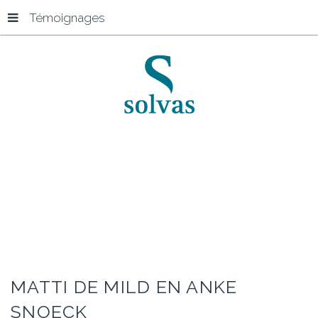
Témoignages
Accueil
Matti De Mild en Anke Snoeck
MATTI
DE
MILD
EN
ANKE
SNOECK