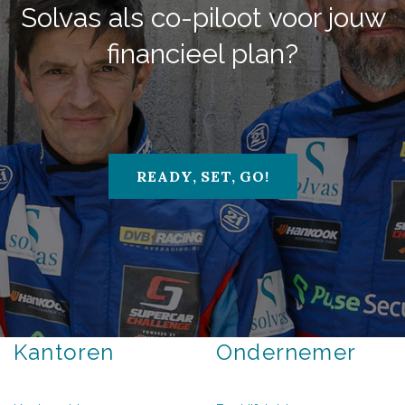
Solvas
als
co-piloot
voor
jouw
financieel
plan?
READY, SET, GO!
Kantoren
Ondernemer