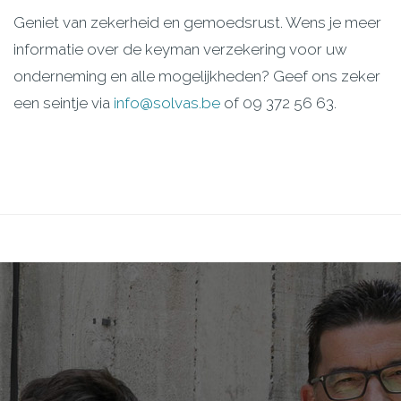
Geniet van zekerheid en gemoedsrust. Wens je meer
informatie over de keyman verzekering voor uw
onderneming en alle mogelijkheden? Geef ons zeker
een seintje via
info@solvas.be
of 09 372 56 63.