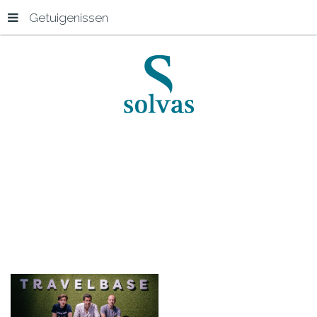
Getuigenissen
Start
Simon Vandeweghe