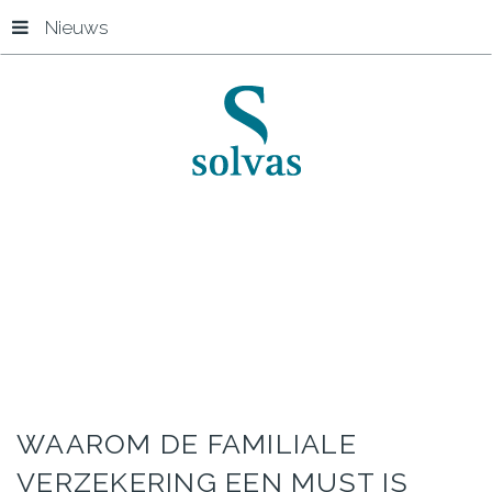
Nieuws
Start
Waarom de familiale verzekering een must is
WAAROM
DE
FAMILIALE
VERZEKERING
EEN
MUST
IS